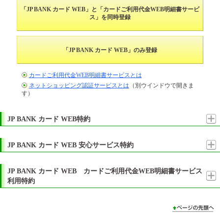
「JP BANK カード WEB」と「カードご利用代金WEB明細書サービ
ス」を同時登録
「JP BANK カード WEB」のみ登録
カードご利用代金WEB明細書サービスとは
ネットショッピング認証サービスとは
（別ウインドウで開きま
す）
JP BANK カード WEB特約
第1条 取扱概要
この特約は、株式会社ゆうちょ銀行（以下「当行」といいます）に対し、この
JP BANK カード WEB 安心サービス特約
特約及びJP BANK VISA カード/マスターカード会員規定（以下「会員規定」と
いいます）を承認したJP BANK VISAカード/マスターカード会員（以下「会
第1条 取扱概要
員」といいます）のうち、当行所定の方法で当行がインターネット上で運営す
（1） JP BANK カード WEB特約第5条（認証情報の管理）において、当行
JP BANK カード WEB カードご利用代金WEB明細書サービス
る「JP BANK カード WEB」（以下「このサービス」といいます）の利用登録
は、第三者により利用者のJP BANK カード WEBの認証情報が不正利用さ
利用特約
を行った方（以下「利用者」といいます）に適用します。
れ、かつ同条第２項の警察及び当行への届出がなされたときは、この特約
により当該利用者が被る次項に定める損害をてん補します（以下「安心サ
第1条 （このサービスの内容）
第2条 このサービスの内容
ービス」といいます。）。
（1） 「カードご利用代金WEB明細書サービス」（以下「このサービス」と
（1） このサービスの内容は、会員属性照会やカード利用金額照会その他の
（2） 当行が、安心サービスでてん補する損害は、下記の条件を全て満たし
いいます。）は、株式会社ゆうちょ銀行（以下「当行」といいます。）の
別に定めるJP BANKカード WEBのサービス内容のとおりとします。
た場合に限るものとします。